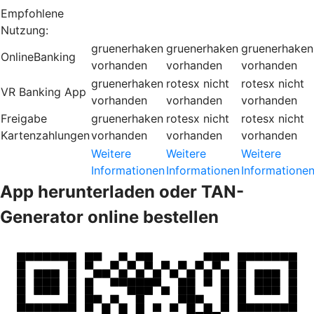
Empfohlene
Nutzung:
gruenerhaken
gruenerhaken
gruenerhaken
OnlineBanking
vorhanden
vorhanden
vorhanden
gruenerhaken
rotesx
nicht
rotesx
nicht
VR Banking App
vorhanden
vorhanden
vorhanden
Freigabe
gruenerhaken
rotesx
nicht
rotesx
nicht
Kartenzahlungen
vorhanden
vorhanden
vorhanden
Weitere
Weitere
Weitere
Informationen
Informationen
Informatione
App herunterladen oder TAN-
Generator online bestellen