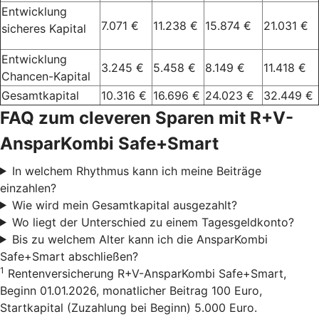
Entwicklung
7.071 €
11.238 €
15.874 €
21.031 €
sicheres Kapital
Entwicklung
3.245 €
5.458 €
8.149 €
11.418 €
Chancen-Kapital
Gesamtkapital
10.316 €
16.696 €
24.023 €
32.449 €
FAQ zum cleveren Sparen mit R+V-
AnsparKombi Safe+Smart
In welchem Rhythmus kann ich meine Beiträge
einzahlen?
Wie wird mein Gesamtkapital ausgezahlt?
Wo liegt der Unterschied zu einem Tagesgeldkonto?
Bis zu welchem Alter kann ich die AnsparKombi
Safe+Smart abschließen?
1
Rentenversicherung R+V-AnsparKombi Safe+Smart,
Beginn 01.01.2026, monatlicher Beitrag 100 Euro,
Startkapital (Zuzahlung bei Beginn) 5.000 Euro.