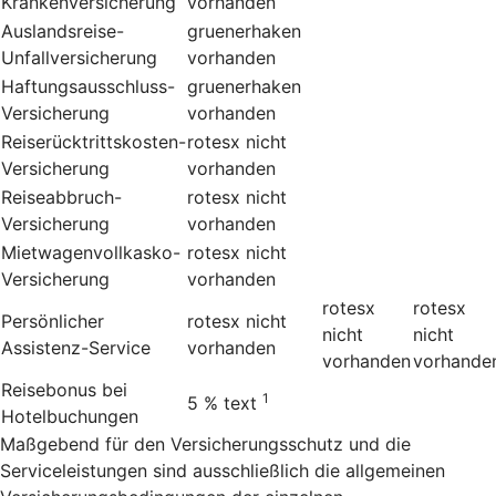
Krankenversicherung
vorhanden
Auslandsreise-
gruenerhaken
Unfallversicherung
vorhanden
Haftungsausschluss-
gruenerhaken
Versicherung
vorhanden
Reiserücktrittskosten-
rotesx
nicht
Versicherung
vorhanden
Reiseabbruch-
rotesx
nicht
Versicherung
vorhanden
Mietwagenvollkasko-
rotesx
nicht
Versicherung
vorhanden
rotesx
rotesx
Persönlicher
rotesx
nicht
nicht
nicht
Assistenz-Service
vorhanden
vorhanden
vorhande
Reisebonus bei
1
5 %
text
Hotelbuchungen
Maßgebend für den Versicherungsschutz und die
Serviceleistungen sind ausschließlich die allgemeinen