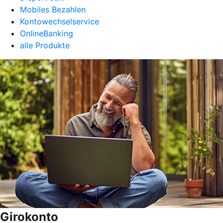
Mobiles Bezahlen
Kontowechselservice
OnlineBanking
alle Produkte
Girokonto